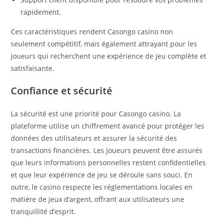
rapidement.
Ces caractéristiques rendent Casongo casino non
seulement compétitif, mais également attrayant pour les
joueurs qui recherchent une expérience de jeu complète et
satisfaisante.
Confiance et sécurité
La sécurité est une priorité pour Casongo casino. La
plateforme utilise un chiffrement avancé pour protéger les
données des utilisateurs et assurer la sécurité des
transactions financières. Les joueurs peuvent être assurés
que leurs informations personnelles restent confidentielles
et que leur expérience de jeu se déroule sans souci. En
outre, le casino respecte les réglementations locales en
matière de jeux d’argent, offrant aux utilisateurs une
tranquillité d’esprit.