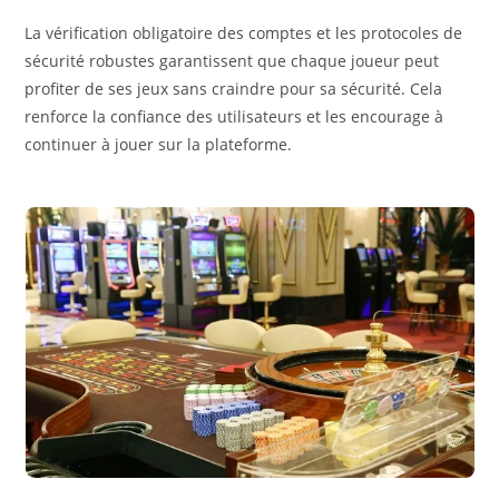
La vérification obligatoire des comptes et les protocoles de
sécurité robustes garantissent que chaque joueur peut
profiter de ses jeux sans craindre pour sa sécurité. Cela
renforce la confiance des utilisateurs et les encourage à
continuer à jouer sur la plateforme.