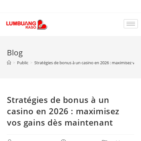
Blog
>
Public
>
Stratégies de bonus à un casino en 2026 : maximisez vos
Stratégies de bonus à un
casino en 2026 : maximisez
vos gains dès maintenant