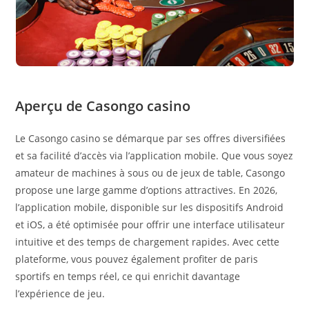
Aperçu de Casongo casino
Le Casongo casino se démarque par ses offres diversifiées
et sa facilité d’accès via l’application mobile. Que vous soyez
amateur de machines à sous ou de jeux de table, Casongo
propose une large gamme d’options attractives. En 2026,
l’application mobile, disponible sur les dispositifs Android
et iOS, a été optimisée pour offrir une interface utilisateur
intuitive et des temps de chargement rapides. Avec cette
plateforme, vous pouvez également profiter de paris
sportifs en temps réel, ce qui enrichit davantage
l’expérience de jeu.