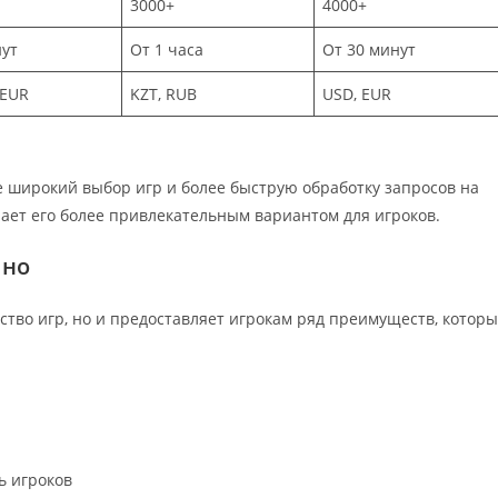
3000+
4000+
нут
От 1 часа
От 30 минут
 EUR
KZT, RUB
USD, EUR
ее широкий выбор игр и более быструю обработку запросов на
лает его более привлекательным вариантом для игроков.
ино
ство игр, но и предоставляет игрокам ряд преимуществ, котор
ь игроков