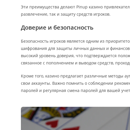
Эти преимущества делают Pinup казино привлекатель
развлечение, так и защиту средств игроков.
Доверие и безопасность
Безопасность игроков является одним из приоритето
шифрования для защиты личных данных и финансов
высокий уровень доверия, что подтверждается поло
связанное с пополнением и выводом средств, прохо
Кроме того, казино предлагает различные методы а
свои аккаунты. Важно помнить о соблюдении рекомен
паролей и регулярная смена паролей для вашей учет