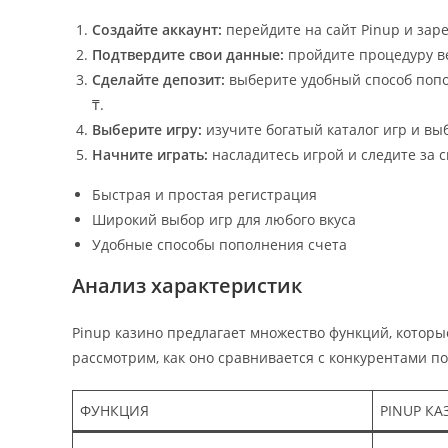
Создайте аккаунт:
перейдите на сайт Pinup и зар
Подтвердите свои данные:
пройдите процедуру в
Сделайте депозит:
выберите удобный способ попол
₸.
Выберите игру:
изучите богатый каталог игр и выб
Начните играть:
насладитесь игрой и следите за 
Быстрая и простая регистрация
Широкий выбор игр для любого вкуса
Удобные способы пополнения счета
Анализ характеристик
Pinup казино предлагает множество функций, которы
рассмотрим, как оно сравнивается с конкурентами п
ФУНКЦИЯ
PINUP К