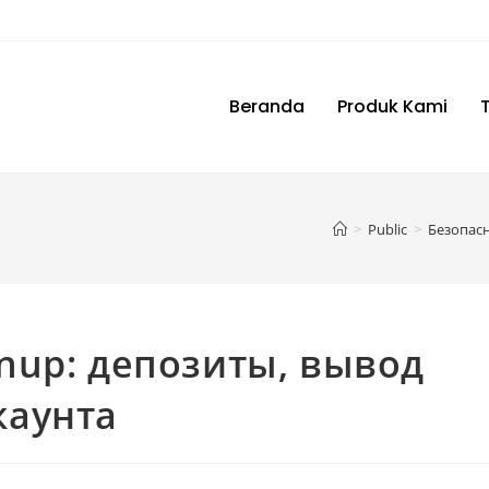
Beranda
Produk Kami
>
Public
>
Безопасн
inup: депозиты, вывод
каунта