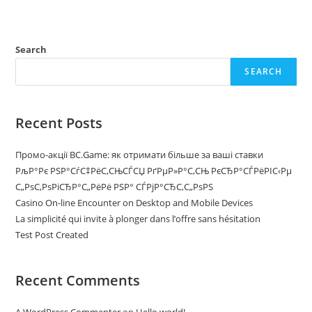
Search
SEARCH
Recent Posts
Промо-акції BC.Game: як отримати більше за ваші ставки
РљР°Рє РЅР°СѓС‡РёС‚СЊСЃСЏ РґРµР»Р°С‚СЊ РєСЂР°СЃРёРІС‹Рµ
С„РѕС‚РѕРіСЂР°С„РёРё РЅР° СЃРјР°СЂС‚С„РѕРЅ
Casino On-line Encounter on Desktop and Mobile Devices
La simplicité qui invite à plonger dans l’offre sans hésitation
Test Post Created
Recent Comments
A WordPress Commenter
on
Hello world!