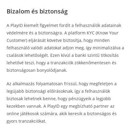
Bizalom és biztonság
A PlayID kiemelt figyelmet fordít a felhasználók adatainak
védelmére és a biztonságra. A platform KYC (Know Your
Customer) eljárását követve biztosítja, hogy minden
felhasználó valódi adatokat adjon meg, így minimalizálva a
csalások lehetőségét. Ezen kívül a banki szintű titkosítás
lehetővé teszi, hogy a tranzakciók zökkenőmentesen és
biztonságosan bonyolódjanak.
Az alkalmazás folyamatosan frissül, hogy megfeleljen a
legújabb biztonsági előírásoknak, így a felhasználók
biztosak lehetnek benne, hogy pénzügyeik a legjobb
kezekben vannak. A PlayID egy megbízható partner az
online játékosok számára, akik keresik a biztonságos és
gyors tranzakciókat.