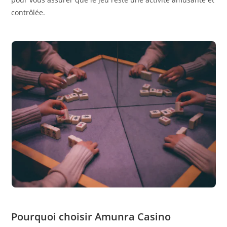
contrôlée.
Pourquoi choisir Amunra Casino