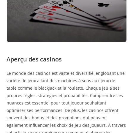
Aperçu des casinos
Le monde des casinos est vaste et diversifié, englobant une
variété de jeux allant des machines à sous aux jeux de
table comme le blackjack et la roulette. Chaque jeu a ses
propres règles, stratégies et probabilités. Comprendre ces
nuances est essentiel pour tout joueur souhaitant
optimiser ses performances. De plus, les casinos offrent
souvent des bonus et des promotions qui peuvent
également influencer les choix de jeu des joueurs. À travers
cet article, nous examinerons comment élaborer des