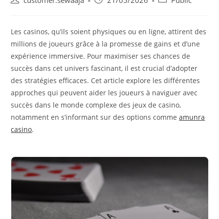
customer.sewaaja
21/05/2026
Public
Les casinos, qu’ils soient physiques ou en ligne, attirent des
millions de joueurs grâce à la promesse de gains et d’une
expérience immersive. Pour maximiser ses chances de
succès dans cet univers fascinant, il est crucial d’adopter
des stratégies efficaces. Cet article explore les différentes
approches qui peuvent aider les joueurs à naviguer avec
succès dans le monde complexe des jeux de casino,
notamment en s’informant sur des options comme
amunra
casino
.