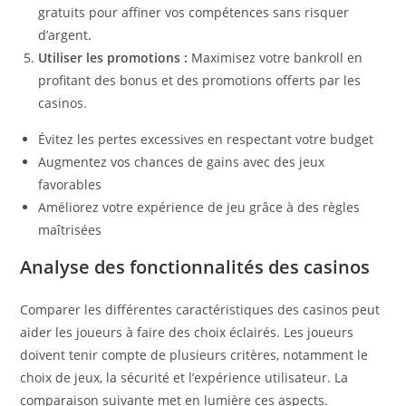
gratuits pour affiner vos compétences sans risquer
d’argent.
Utiliser les promotions :
Maximisez votre bankroll en
profitant des bonus et des promotions offerts par les
casinos.
Évitez les pertes excessives en respectant votre budget
Augmentez vos chances de gains avec des jeux
favorables
Améliorez votre expérience de jeu grâce à des règles
maîtrisées
Analyse des fonctionnalités des casinos
Comparer les différentes caractéristiques des casinos peut
aider les joueurs à faire des choix éclairés. Les joueurs
doivent tenir compte de plusieurs critères, notamment le
choix de jeux, la sécurité et l’expérience utilisateur. La
comparaison suivante met en lumière ces aspects.