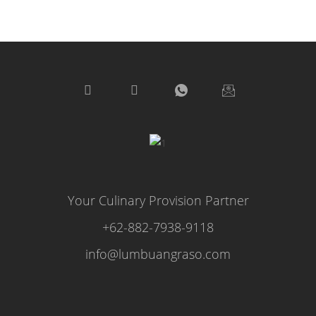
Your Culinary Provision Partner
+62-882-7938-9118
info@lumbuangraso.com