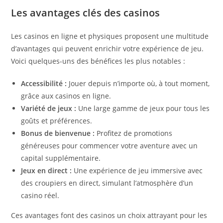
Les avantages clés des casinos
Les casinos en ligne et physiques proposent une multitude
d’avantages qui peuvent enrichir votre expérience de jeu.
Voici quelques-uns des bénéfices les plus notables :
Accessibilité :
Jouer depuis n’importe où, à tout moment,
grâce aux casinos en ligne.
Variété de jeux :
Une large gamme de jeux pour tous les
goûts et préférences.
Bonus de bienvenue :
Profitez de promotions
généreuses pour commencer votre aventure avec un
capital supplémentaire.
Jeux en direct :
Une expérience de jeu immersive avec
des croupiers en direct, simulant l’atmosphère d’un
casino réel.
Ces avantages font des casinos un choix attrayant pour les