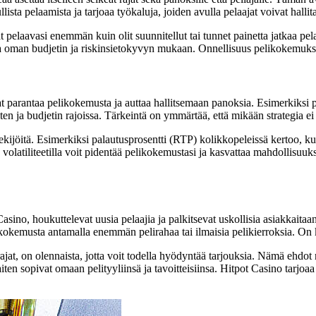
ullista pelaamista ja tarjoaa työkaluja, joiden avulla pelaajat voivat hall
pelaavasi enemmän kuin olit suunnitellut tai tunnet painetta jatkaa pel
ta oman budjetin ja riskinsietokyvyn mukaan. Onnellisuus pelikokemukse
vat parantaa pelikokemusta ja auttaa hallitsemaan panoksia. Esimerkiksi p
iten ja budjetin rajoissa. Tärkeintä on ymmärtää, että mikään strategia ei
ijöitä. Esimerkiksi palautusprosentti (RTP) kolikkopeleissä kertoo, kuin
 volatiliteetilla voit pidentää pelikokemustasi ja kasvattaa mahdollisu
sino, houkuttelevat uusia pelaajia ja palkitsevat uskollisia asiakkaitaan 
likokemusta antamalla enemmän pelirahaa tai ilmaisia pelikierroksia. On 
, on olennaista, jotta voit todella hyödyntää tarjouksia. Nämä ehdot mä
haiten sopivat omaan pelityyliinsä ja tavoitteisiinsa. Hitpot Casino tarjo