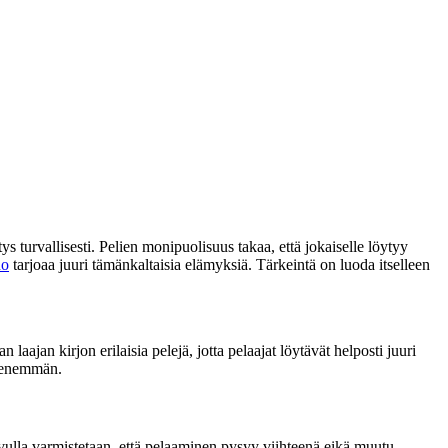
s turvallisesti. Pelien monipuolisuus takaa, että jokaiselle löytyy
no
tarjoaa juuri tämänkaltaisia elämyksiä. Tärkeintä on luoda itselleen
jan kirjon erilaisia pelejä, jotta pelaajat löytävät helposti juuri
ä enemmän.
 avulla varmistetaan, että pelaaminen pysyy viihteenä eikä muutu