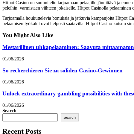
Hitpot Casino on suunniteltu tarjoamaan pelaajille jännittävä ja ennen
peleihin, varmistaen viihteen jokaiselle. Hitpot Casinolla pelaaminen on
Tarjoamalla houkuttelevia bonuksia ja jatkuvia kampanjoita Hitpot Ca
pelaamisen työkalut ovat helposti saatavilla. Hitpot Casino kutsuu si
You Might Also Like
Mestarillinen uhkapelaaminen: Saavuta mittaamaton 
01/06/2026
So recherchieren Sie zu soliden Casino-Gewinnen
01/06/2026
Unlock extraordinary gambling possibilities with these
01/06/2026
Search
Search
Recent Posts