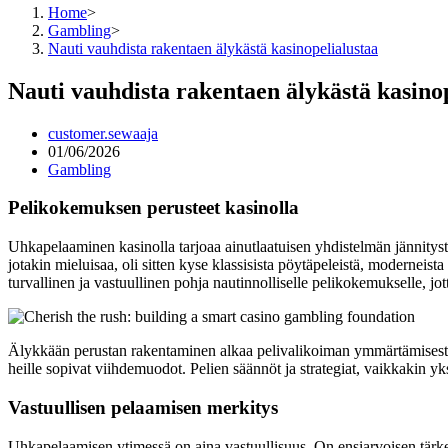
Home
>
Gambling
>
Nauti vauhdista rakentaen älykästä kasinopelialustaa
Nauti vauhdista rakentaen älykästä kasino
Post
customer.sewaaja
author:
Post
01/06/2026
published:
Post
Gambling
category:
Pelikokemuksen perusteet kasinolla
Uhkapelaaminen kasinolla tarjoaa ainutlaatuisen yhdistelmän jännitystä 
jotakin mieluisaa, oli sitten kyse klassisista pöytäpeleistä, moderneista
turvallinen ja vastuullinen pohja nautinnolliselle pelikokemukselle, jott
Älykkään perustan rakentaminen alkaa pelivalikoiman ymmärtämisestä ja 
heille sopivat viihdemuodot. Pelien säännöt ja strategiat, vaikkakin 
Vastuullisen pelaamisen merkitys
Uhkapelaamisen ytimessä on aina vastuullisuus. On ensiarvoisen tärkeää