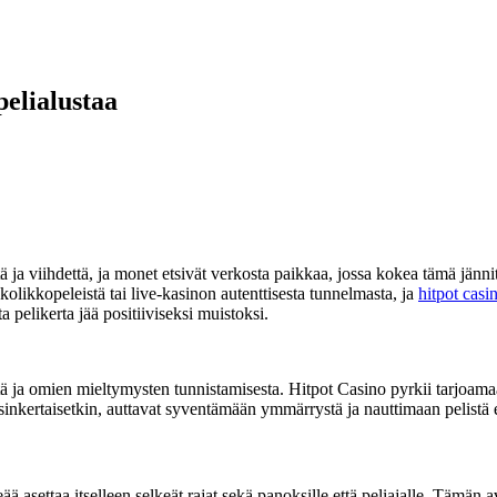
pelialustaa
ja viihdettä, ja monet etsivät verkosta paikkaa, jossa kokea tämä jännity
 kolikkopeleistä tai live-kasinon autenttisesta tunnelmasta, ja
hitpot casi
a pelikerta jää positiiviseksi muistoksi.
omien mieltymysten tunnistamisesta. Hitpot Casino pyrkii tarjoamaan laa
yksinkertaisetkin, auttavat syventämään ymmärrystä ja nauttimaan pelist
 asettaa itselleen selkeät rajat sekä panoksille että peliajalle. Tämän