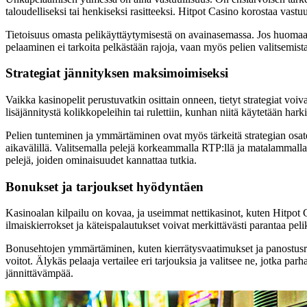
taloudelliseksi tai henkiseksi rasitteeksi. Hitpot Casino korostaa vastu
Tietoisuus omasta pelikäyttäytymisestä on avainasemassa. Jos huomaat 
pelaaminen ei tarkoita pelkästään rajoja, vaan myös pelien valitsemis
Strategiat jännityksen maksimoimiseksi
Vaikka kasinopelit perustuvatkin osittain onneen, tietyt strategiat voi
lisäjännitystä kolikkopeleihin tai rulettiin, kunhan niitä käytetään hark
Pelien tunteminen ja ymmärtäminen ovat myös tärkeitä strategian osatek
aikavälillä. Valitsemalla pelejä korkeammalla RTP:llä ja matalammalla
pelejä, joiden ominaisuudet kannattaa tutkia.
Bonukset ja tarjoukset hyödyntäen
Kasinoalan kilpailu on kovaa, ja useimmat nettikasinot, kuten Hitpot Ca
ilmaiskierrokset ja käteispalautukset voivat merkittävästi parantaa pe
Bonusehtojen ymmärtäminen, kuten kierrätysvaatimukset ja panostusrajat
voitot. Älykäs pelaaja vertailee eri tarjouksia ja valitsee ne, jotka par
jännittävämpää.