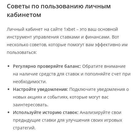
Советы по пользованию личным
кабинетом
Личный кабинет на сайте 1xbet – это ваш основной
инструмент управления ставками и финансами. Вот
несколько советов, которые помогут вам эффективно им
пользоваться:
Регулярно проверяйте баланс:
Обратите внимание
на наличие средств для ставок и пополняйте счет при
необходимости.
Настройте уведомления:
Подключите уведомления о
новых акциях и событиях, которые могут вас
заинтересовать.
Используйте историю ставок:
Анализируйте свои
предыдущие ставки для улучшения своих игровых
стратегий.