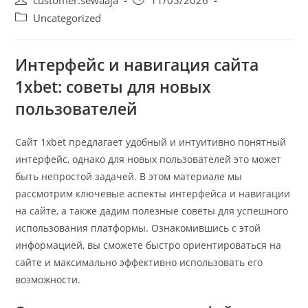
customer.sewaaja
11/05/2026
Uncategorized
Интерфейс и навигация сайта
1xbet: советы для новых
пользователей
Сайт 1xbet предлагает удобный и интуитивно понятный
интерфейс, однако для новых пользователей это может
быть непростой задачей. В этом материале мы
рассмотрим ключевые аспекты интерфейса и навигации
на сайте, а также дадим полезные советы для успешного
использования платформы. Ознакомившись с этой
информацией, вы сможете быстро ориентироваться на
сайте и максимально эффективно использовать его
возможности.