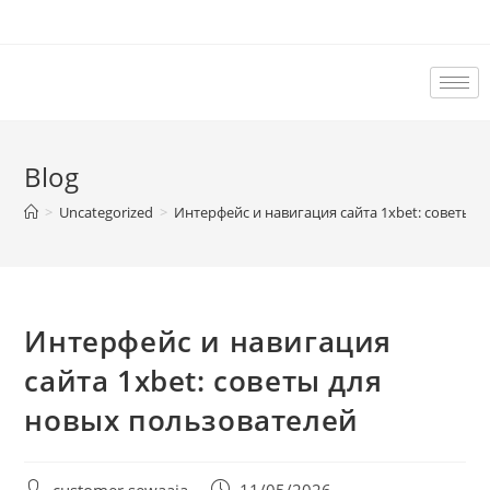
Blog
>
Uncategorized
>
Интерфейс и навигация сайта 1xbet: советы 
Интерфейс и навигация
сайта 1xbet: советы для
новых пользователей