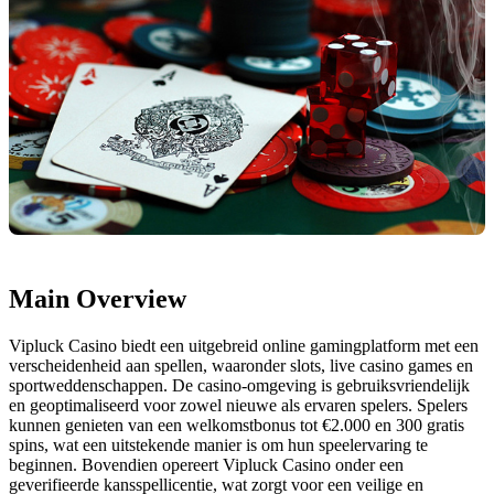
Main Overview
Vipluck Casino biedt een uitgebreid online gamingplatform met een
verscheidenheid aan spellen, waaronder slots, live casino games en
sportweddenschappen. De casino-omgeving is gebruiksvriendelijk
en geoptimaliseerd voor zowel nieuwe als ervaren spelers. Spelers
kunnen genieten van een welkomstbonus tot €2.000 en 300 gratis
spins, wat een uitstekende manier is om hun speelervaring te
beginnen. Bovendien opereert Vipluck Casino onder een
geverifieerde kansspellicentie, wat zorgt voor een veilige en