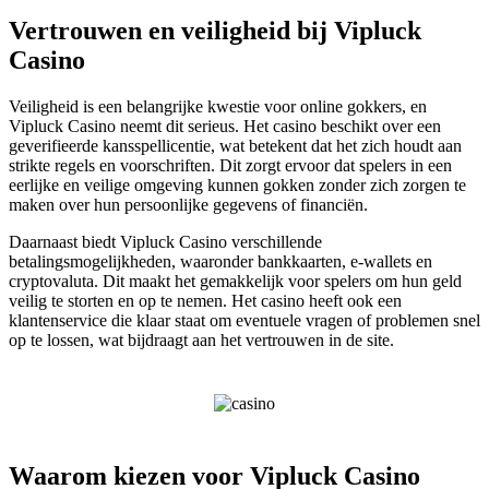
Vertrouwen en veiligheid bij Vipluck
Casino
Veiligheid is een belangrijke kwestie voor online gokkers, en
Vipluck Casino neemt dit serieus. Het casino beschikt over een
geverifieerde kansspellicentie, wat betekent dat het zich houdt aan
strikte regels en voorschriften. Dit zorgt ervoor dat spelers in een
eerlijke en veilige omgeving kunnen gokken zonder zich zorgen te
maken over hun persoonlijke gegevens of financiën.
Daarnaast biedt Vipluck Casino verschillende
betalingsmogelijkheden, waaronder bankkaarten, e-wallets en
cryptovaluta. Dit maakt het gemakkelijk voor spelers om hun geld
veilig te storten en op te nemen. Het casino heeft ook een
klantenservice die klaar staat om eventuele vragen of problemen snel
op te lossen, wat bijdraagt aan het vertrouwen in de site.
Waarom kiezen voor Vipluck Casino