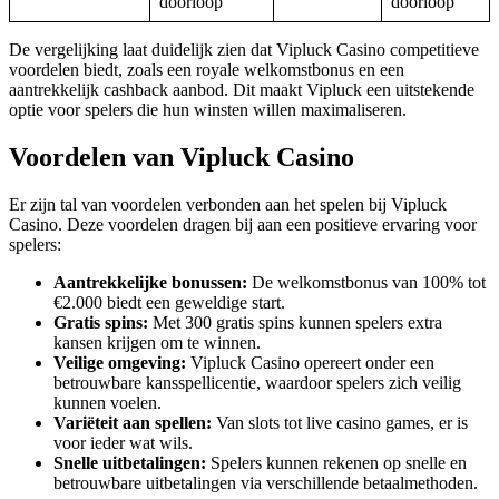
doorloop
doorloop
De vergelijking laat duidelijk zien dat Vipluck Casino competitieve
voordelen biedt, zoals een royale welkomstbonus en een
aantrekkelijk cashback aanbod. Dit maakt Vipluck een uitstekende
optie voor spelers die hun winsten willen maximaliseren.
Voordelen van Vipluck Casino
Er zijn tal van voordelen verbonden aan het spelen bij Vipluck
Casino. Deze voordelen dragen bij aan een positieve ervaring voor
spelers:
Aantrekkelijke bonussen:
De welkomstbonus van 100% tot
€2.000 biedt een geweldige start.
Gratis spins:
Met 300 gratis spins kunnen spelers extra
kansen krijgen om te winnen.
Veilige omgeving:
Vipluck Casino opereert onder een
betrouwbare kansspellicentie, waardoor spelers zich veilig
kunnen voelen.
Variëteit aan spellen:
Van slots tot live casino games, er is
voor ieder wat wils.
Snelle uitbetalingen:
Spelers kunnen rekenen op snelle en
betrouwbare uitbetalingen via verschillende betaalmethoden.