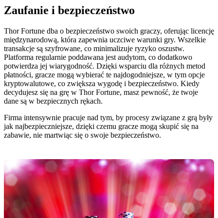
Zaufanie i bezpieczeństwo
Thor Fortune dba o bezpieczeństwo swoich graczy, oferując licencję
międzynarodową, która zapewnia uczciwe warunki gry. Wszelkie
transakcje są szyfrowane, co minimalizuje ryzyko oszustw.
Platforma regularnie poddawana jest audytom, co dodatkowo
potwierdza jej wiarygodność. Dzięki wsparciu dla różnych metod
płatności, gracze mogą wybierać te najdogodniejsze, w tym opcje
kryptowalutowe, co zwiększa wygodę i bezpieczeństwo. Kiedy
decydujesz się na grę w Thor Fortune, masz pewność, że twoje
dane są w bezpiecznych rękach.
Firma intensywnie pracuje nad tym, by procesy związane z grą były
jak najbezpieczniejsze, dzięki czemu gracze mogą skupić się na
zabawie, nie martwiąc się o swoje bezpieczeństwo.