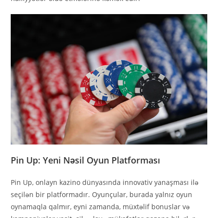
Pin Up: Yeni Nəsil Oyun Platforması
Pin Up, onlayn kazino dünyasında innovativ yanaşması ilə
seçilən bir platformadır. Oyunçular, burada yalnız oyun
oynamaqla qalmır, eyni zamanda, müxtəlif bonuslar və