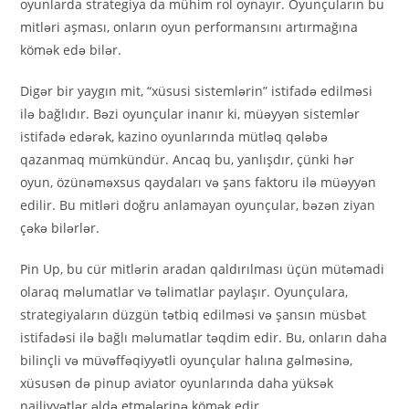
oyunlarda strategiya da mühim rol oynayır. Oyunçuların bu
mitləri aşması, onların oyun performansını artırmağına
kömək edə bilər.
Digər bir yaygın mit, “xüsusi sistemlərin” istifadə edilməsi
ilə bağlıdır. Bəzi oyunçular inanır ki, müəyyən sistemlər
istifadə edərək, kazino oyunlarında mütləq qələbə
qazanmaq mümkündür. Ancaq bu, yanlışdır, çünki hər
oyun, özünəməxsus qaydaları və şans faktoru ilə müəyyən
edilir. Bu mitləri doğru anlamayan oyunçular, bəzən ziyan
çəkə bilərlər.
Pin Up, bu cür mitlərin aradan qaldırılması üçün mütəmadi
olaraq məlumatlar və təlimatlar paylaşır. Oyunçulara,
strategiyaların düzgün tətbiq edilməsi və şansın müsbət
istifadəsi ilə bağlı məlumatlar təqdim edir. Bu, onların daha
bilinçli və müvəffəqiyyətli oyunçular halına gəlməsinə,
xüsusən də pinup aviator oyunlarında daha yüksək
nailiyyətlər əldə etmələrinə kömək edir.