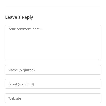
Leave a Reply