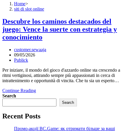
Home
>
siti di slot online
Descubre los caminos destacados del
juego: Vence la suerte con estrategia y
conocimiento
Post
customer.sewaaja
author:
Post
09/05/2026
published:
Post
Publick
category:
Per iniziare, il mondo del gioco d'azzardo online sta crescendo a
ritmi vertiginosi, attirando sempre più appassionati in cerca di
intrattenimento e opportunità di vincita. Che tu sia un esperto…
Descubre
Continue Reading
los
Search
caminos
Search
destacados
del
Recent Posts
juego:
Vence
la
Промо-акції BC.Game: як отримати більше за ваші