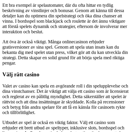
Ett bra exempel är spelautomater, där du ofta hittar en tydlig
beskrivning av vinstlinjer och bonusar. Genom att känna till dessa
detaljer kan du optimera din spelstrategi och öka dina chanser att
vinna. I bordsspel som blackjack och roulette är det ännu viktigare
att förstå spelets dynamik och strategier, eftersom de involverar mer
interaktion och beslut.
Att öva är också viktigt. Många onlinecasinon erbjuder
gratisversioner av sina spel. Genom att spela utan insats kan du
bekanta dig med spelet utan press, vilket gör att du kan utveckla din
strategi. Detta skapar en solid grund för att börja spela med riktiga
pengar.
Välj rätt casino
Valet av casino kan spela en avgörande roll i din spelupplevelse och
dina vinstchanser. Det är viktigt att välja ett casino som är licensierat
och reglerat av en pålitlig myndighet. Detta säkerställer att spelet är
rättvist och att dina insättningar är skyddade. Kolla på recensioner
och betyg från andra spelare för att få en känsla för casinoets rykte
och tillförlitlighet.
Utbudet av spel är också en viktig faktor. Välj ett casino som
erbjuder ett brett utbud av speltyper, inklusive slots, bordsspel och