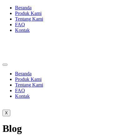
Skip
Beranda
to
Produk Kami
content
Tentang Kami
FAQ
Kontak
Beranda
Produk Kami
Tentang Kami
FAQ
Kontak
X
Blog