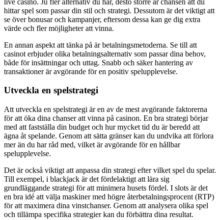
live casino. Ju fler alternativ du har, desto större är chansen att du
hittar spel som passar din stil och strategi. Dessutom är det viktigt att
se över bonusar och kampanjer, eftersom dessa kan ge dig extra
värde och fler möjligheter att vinna.
En annan aspekt att tänka på är betalningsmetoderna. Se till att
casinot erbjuder olika betalningsalternativ som passar dina behov,
både för insättningar och uttag. Snabb och säker hantering av
transaktioner är avgörande för en positiv spelupplevelse.
Utveckla en spelstrategi
Att utveckla en spelstrategi är en av de mest avgörande faktorerna
för att öka dina chanser att vinna på casinon. En bra strategi börjar
med att fastställa din budget och hur mycket tid du är beredd att
ägna åt spelande. Genom att sätta gränser kan du undvika att förlora
mer än du har råd med, vilket är avgörande för en hållbar
spelupplevelse.
Det är också viktigt att anpassa din strategi efter vilket spel du spelar.
Till exempel, i blackjack är det fördelaktigt att lära sig
grundläggande strategi för att minimera husets fördel. I slots är det
en bra idé att välja maskiner med högre återbetalningsprocent (RTP)
för att maximera dina vinstchanser. Genom att analysera olika spel
och tillämpa specifika strategier kan du förbättra dina resultat.