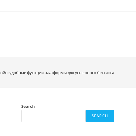
лайн: удобные функции платформы для успешного беттинга
ы
Search
SEARCH