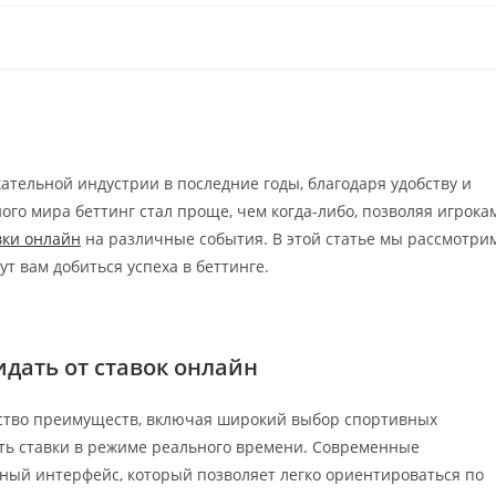
ательной индустрии в последние годы, благодаря удобству и
ого мира беттинг стал проще, чем когда-либо, позволяя игрока
вки онлайн
на различные события. В этой статье мы рассмотри
т вам добиться успеха в беттинге.
дать от ставок онлайн
ство преимуществ, включая широкий выбор спортивных
ать ставки в режиме реального времени. Современные
ный интерфейс, который позволяет легко ориентироваться по