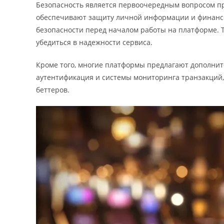
Безопасность является первоочередным вопросом п
обеспечивают защиту личной информации и финансо
безопасности перед началом работы на платформе. Т
убедиться в надежности сервиса.
Кроме того, многие платформы предлагают дополнит
аутентификация и системы мониторинга транзакций
беттеров.