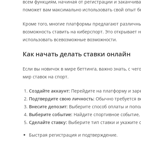
всем функциям, начиная от регистрации и заканчива
поможет вам максимально использовать свой опыт б
Кроме того, многие платформы предлагают различные 
возможность ставить на киберспорт. Это открывает н
использовать всевозможные возможности.
Как начать делать ставки онлайн
Если вы новичок в мире беттинга, важно знать, с че
мир ставок на спорт.
Создайте аккаунт:
Перейдите на платформу и заре
Подтвердите свою личность:
Обычно требуется в
Внесите депозит:
Выберите способ оплаты и попол
Выберите событие:
Найдите спортивное событие, н
Сделайте ставку:
Выберите тип ставки и укажите с
Быстрая регистрация и подтверждение.