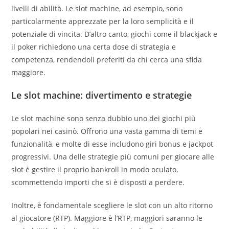
livelli di abilità. Le slot machine, ad esempio, sono
particolarmente apprezzate per la loro semplicità e il
potenziale di vincita. D’altro canto, giochi come il blackjack e
il poker richiedono una certa dose di strategia e
competenza, rendendoli preferiti da chi cerca una sfida
maggiore.
Le slot machine: divertimento e strategie
Le slot machine sono senza dubbio uno dei giochi più
popolari nei casinò. Offrono una vasta gamma di temi e
funzionalità, e molte di esse includono giri bonus e jackpot
progressivi. Una delle strategie più comuni per giocare alle
slot è gestire il proprio bankroll in modo oculato,
scommettendo importi che si è disposti a perdere.
Inoltre, è fondamentale scegliere le slot con un alto ritorno
al giocatore (RTP). Maggiore è l’RTP, maggiori saranno le