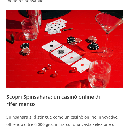
modo responsabile.
Scopri Spinsahara: un casinò online di
riferimento
Spinsahara si distingue come un casinò online innovativo,
offrendo oltre 6.000 giochi, tra cui una vasta selezione di