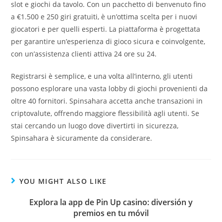
slot e giochi da tavolo. Con un pacchetto di benvenuto fino
a €1.500 e 250 giri gratuiti, è un’ottima scelta per i nuovi
giocatori e per quelli esperti. La piattaforma è progettata
per garantire un’esperienza di gioco sicura e coinvolgente,
con un’assistenza clienti attiva 24 ore su 24.
Registrarsi è semplice, e una volta all’interno, gli utenti
possono esplorare una vasta lobby di giochi provenienti da
oltre 40 fornitori. Spinsahara accetta anche transazioni in
criptovalute, offrendo maggiore flessibilità agli utenti. Se
stai cercando un luogo dove divertirti in sicurezza,
Spinsahara è sicuramente da considerare.
YOU MIGHT ALSO LIKE
Explora la app de Pin Up casino: diversión y
premios en tu móvil