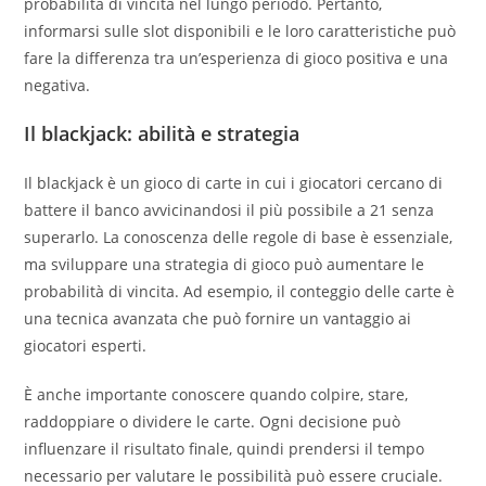
probabilità di vincita nel lungo periodo. Pertanto,
informarsi sulle slot disponibili e le loro caratteristiche può
fare la differenza tra un’esperienza di gioco positiva e una
negativa.
Il blackjack: abilità e strategia
Il blackjack è un gioco di carte in cui i giocatori cercano di
battere il banco avvicinandosi il più possibile a 21 senza
superarlo. La conoscenza delle regole di base è essenziale,
ma sviluppare una strategia di gioco può aumentare le
probabilità di vincita. Ad esempio, il conteggio delle carte è
una tecnica avanzata che può fornire un vantaggio ai
giocatori esperti.
È anche importante conoscere quando colpire, stare,
raddoppiare o dividere le carte. Ogni decisione può
influenzare il risultato finale, quindi prendersi il tempo
necessario per valutare le possibilità può essere cruciale.