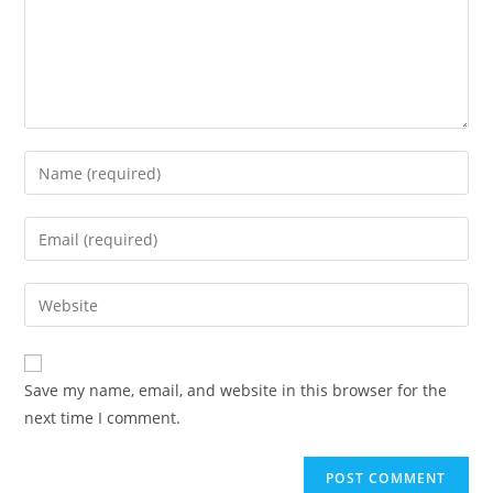
Save my name, email, and website in this browser for the
next time I comment.