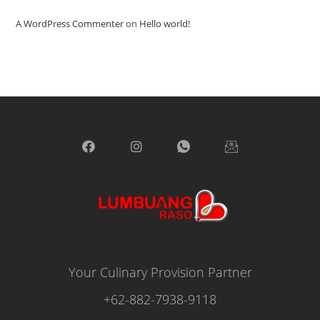
A WordPress Commenter
on
Hello world!
Your Culinary Provision Partner
+62-882-7938-9118