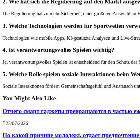
2. Wie hat sich die Regulierung auf den Markt ausge
Die Regulierung hat zu mehr Sicherheit, einer größeren Auswahl an W
3. Welche Technologien werden für Sportwetten verw
Technologien wie mobile Apps, KI-gestützte Analysen und Live-Stre
4. Ist verantwortungsvolles Spielen wichtig?
Ja, verantwortungsvolles Spielen ist entscheidend für den Schutz der
5. Welche Rolle spielen soziale Interaktionen beim We
Soziale Interaktionen fördern Gemeinschaftsgefühl und Austausch unt
You Might Also Like
Отчего смарт гаджеты превращаются в частью е
23/07/2026
По какой причине молодежь отдает предпочтение 