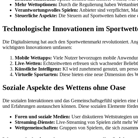
Mehr Wettoptionen:
Durch die Regulierung haben Wettanbieter
Verantwortungsvolles Spielen:
Anbieter sind verpflichtet, M
Steuerliche Aspekte:
Die Steuern auf Sportwetten haben eine 
Technologische Innovationen im Sportwett
Die Digitalisierung hat auch den Sportwettenmarkt revolutioniert. Ang
wichtigsten Innovationen umfassen:
Mobile Wettapps:
Viele Nutzer bevorzugen mobile Anwendunge
Live-Wetten:
Echtzeitwetten erfreuen sich wachsender Beliebt
Künstliche Intelligenz:
KI wird zunehmend genutzt, um personal
Virtuelle Sportarten:
Diese bieten eine neue Dimension des Wet
Soziale Aspekte des Wettens ohne Oase
Die sozialen Interaktionen und das Gemeinschaftsgefühl spielen eine
und Erfahrungen austauschen können. Diese sozialen Elemente förder
Foren und soziale Medien:
User diskutieren Wettstrategien u
Streaming-Dienste:
Live-Streaming von Spielen zieht mehr Wet
Wettgemeinschaften:
Gruppen von Spielern, die sich zusamm