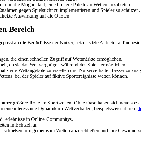
 nun die Möglichkeit, eine breitere Palette an Wetten anzubieten.
aßnahmen gegen Spielsucht zu implementieren und Spieler zu schützen.
direkte Auswirkung auf die Quoten.
en-Bereich
epasst an die Bedürfnisse der Nutzer, setzen viele Anbieter auf neuest
n, die einen schnellen Zugriff auf Wettmärkte ermöglichen.
heit, da sie das Wettvergnügen während des Spiels ermöglichen.
isierte Wettangebote zu erstellen und Nutzerverhalten besser zu analy
tens, bei der Spieler auf fiktive Sportereignisse wetten können.
 immer größere Rolle im Sportwetten. Ohne Oase haben sich neue sozia
n eine interessante Dynamik im Wettverhalten, beispielsweise durch:
d
nd -erlebnisse in Online-Communitys.
ten in Echtzeit an.
enschließen, um gemeinsam Wetten abzuschließen und ihre Gewinne z