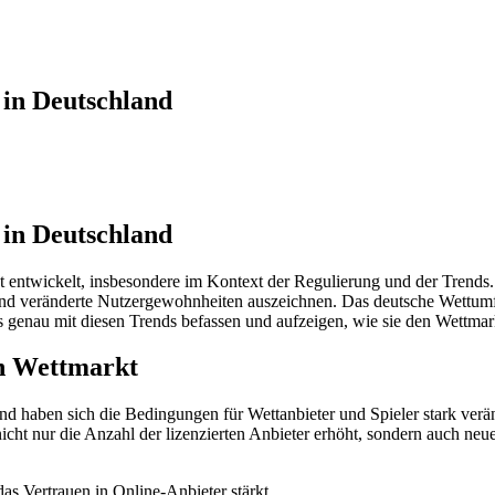
 in Deutschland
 in Deutschland
nt entwickelt, insbesondere im Kontext der Regulierung und der Trends.
und veränderte Nutzergewohnheiten auszeichnen. Das deutsche Wettumfe
 genau mit diesen Trends befassen und aufzeigen, wie sie den Wettmar
en Wettmarkt
nd haben sich die Bedingungen für Wettanbieter und Spieler stark verä
cht nur die Anzahl der lizenzierten Anbieter erhöht, sondern auch neue
as Vertrauen in Online-Anbieter stärkt.