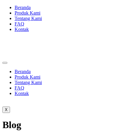
Skip
Beranda
to
Produk Kami
content
Tentang Kami
FAQ
Kontak
Beranda
Produk Kami
Tentang Kami
FAQ
Kontak
X
Blog