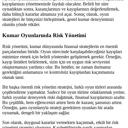
kayıplarınızı yönetmenizde faydalı olacaktır. Belirli bir süre
oynadıktan sonra, kazançlarınızı ve kayıplarınızı değerlendirmek,
daha bilinçli kararlar almanıza yol açar. Sonuç olarak, oyun
stratejileri ile bütçenizi birleştirmek, genel kumar deneyiminizi
olumlu yönde etkiler.
Kumar Oyunlarında Risk Yönetimi
Risk yönetimi, kumar dünyasında finansal stratejilerin en önemli
parçalarından biridir. Oyun sürecinde karşılaşabileceğiniz kayıpları
minimize etmek için belirli yöntemler geliştirmek gerekir. Örneğin,
kayıp limitleri belirlemek, sizin için en uygun risk seviyesini
oluşturmanıza yardımcı olur. Bu limitler, ne zaman durmanız
gerektiğini anlamanıza ve kontrolsüz kayıplardan kaçınmanıza
olanak tanır.
Bir başka önemli risk yönetim stratejisi, farklı oyun türleri arasında
çeşitlendirme yapmaktır. Sadece bir oyun türüne odaklanmak yerine,
farklı oyunlar deneyerek riski dağıtmak, finansal kayıplarınızı azaltır.
Bu çeşitlilik, hem eğlencenizi artırır hem de kazanç şansınızı artırır.
Örneğin, şans oyunlarıyla strateji gerektiren oyunları bir arada
oynamak, dengeli bir yaklaşım sağlar.
Son olarak, duygusal kararlar vermekten kaçınmak, etkili bir risk
yönetimi stratejisi oluşturur. Kaybettiğinizde panik yapmadan,