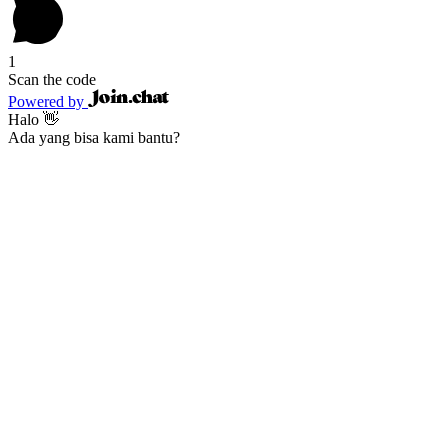
1
Scan the code
Powered by
Halo 👋
Ada yang bisa kami bantu?