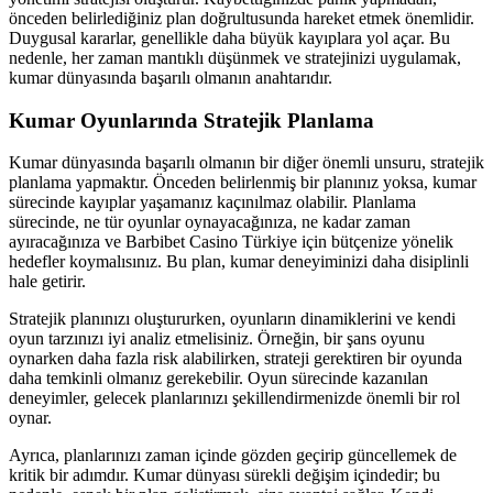
önceden belirlediğiniz plan doğrultusunda hareket etmek önemlidir.
Duygusal kararlar, genellikle daha büyük kayıplara yol açar. Bu
nedenle, her zaman mantıklı düşünmek ve stratejinizi uygulamak,
kumar dünyasında başarılı olmanın anahtarıdır.
Kumar Oyunlarında Stratejik Planlama
Kumar dünyasında başarılı olmanın bir diğer önemli unsuru, stratejik
planlama yapmaktır. Önceden belirlenmiş bir planınız yoksa, kumar
sürecinde kayıplar yaşamanız kaçınılmaz olabilir. Planlama
sürecinde, ne tür oyunlar oynayacağınıza, ne kadar zaman
ayıracağınıza ve Barbibet Casino Türkiye için bütçenize yönelik
hedefler koymalısınız. Bu plan, kumar deneyiminizi daha disiplinli
hale getirir.
Stratejik planınızı oluştururken, oyunların dinamiklerini ve kendi
oyun tarzınızı iyi analiz etmelisiniz. Örneğin, bir şans oyunu
oynarken daha fazla risk alabilirken, strateji gerektiren bir oyunda
daha temkinli olmanız gerekebilir. Oyun sürecinde kazanılan
deneyimler, gelecek planlarınızı şekillendirmenizde önemli bir rol
oynar.
Ayrıca, planlarınızı zaman içinde gözden geçirip güncellemek de
kritik bir adımdır. Kumar dünyası sürekli değişim içindedir; bu