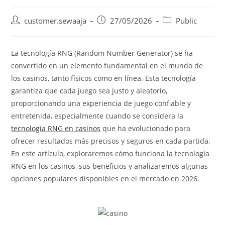
customer.sewaaja
27/05/2026
Public
La tecnología RNG (Random Number Generator) se ha
convertido en un elemento fundamental en el mundo de
los casinos, tanto físicos como en línea. Esta tecnología
garantiza que cada juego sea justo y aleatorio,
proporcionando una experiencia de juego confiable y
entretenida, especialmente cuando se considera la
tecnología RNG en casinos
que ha evolucionado para
ofrecer resultados más precisos y seguros en cada partida.
En este artículo, exploraremos cómo funciona la tecnología
RNG en los casinos, sus beneficios y analizaremos algunas
opciones populares disponibles en el mercado en 2026.