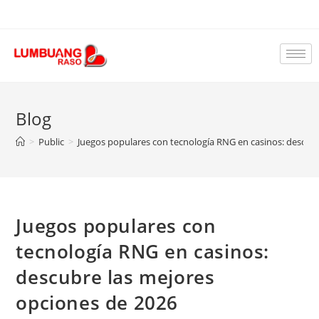
Blog
>
Public
>
Juegos populares con tecnología RNG en casinos: descub
Juegos populares con
tecnología RNG en casinos:
descubre las mejores
opciones de 2026