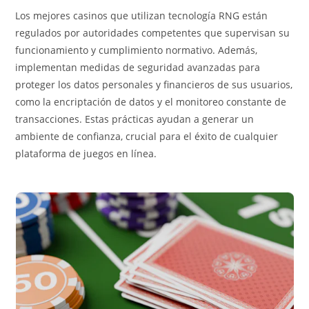
Los mejores casinos que utilizan tecnología RNG están
regulados por autoridades competentes que supervisan su
funcionamiento y cumplimiento normativo. Además,
implementan medidas de seguridad avanzadas para
proteger los datos personales y financieros de sus usuarios,
como la encriptación de datos y el monitoreo constante de
transacciones. Estas prácticas ayudan a generar un
ambiente de confianza, crucial para el éxito de cualquier
plataforma de juegos en línea.