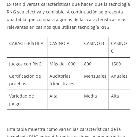
Existen diversas características que hacen que la tecnología
RNG sea efectiva y confiable. A continuación se presenta
una tabla que compara algunas de las características más
relevantes en casinos que utilizan tecnología RNG:
CARACTERÍSTICA
CASINO A
CASINO B
CASINO
C
Juegos con RNG
Más de 1000
800
1500+
Certificación de
Auditorías
Mensuales
Anuales
pruebas
trimestrales
Variedad de
Alta
Media
Alta
juegos
Esta tabla muestra cómo varían las características de la
tecnología RNG entre diferentes casinos, lo que permite a