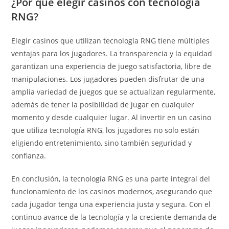
¿Por qué elegir casinos con tecnología
RNG?
Elegir casinos que utilizan tecnología RNG tiene múltiples
ventajas para los jugadores. La transparencia y la equidad
garantizan una experiencia de juego satisfactoria, libre de
manipulaciones. Los jugadores pueden disfrutar de una
amplia variedad de juegos que se actualizan regularmente,
además de tener la posibilidad de jugar en cualquier
momento y desde cualquier lugar. Al invertir en un casino
que utiliza tecnología RNG, los jugadores no solo están
eligiendo entretenimiento, sino también seguridad y
confianza.
En conclusión, la tecnología RNG es una parte integral del
funcionamiento de los casinos modernos, asegurando que
cada jugador tenga una experiencia justa y segura. Con el
continuo avance de la tecnología y la creciente demanda de