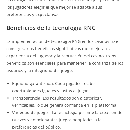
los jugadores elegir el que mejor se adapte a sus
preferencias y expectativas.
Beneficios de la tecnología RNG
La implementación de tecnología RNG en los casinos trae
consigo varios beneficios significativos que mejoran la
experiencia del jugador y la reputación del casino. Estos
beneficios son esenciales para mantener la confianza de los
usuarios y la integridad del juego.
Equidad garantizada: Cada jugador recibe
oportunidades iguales y justas al jugar.
Transparencia: Los resultados son aleatorios y
verificables, lo que genera confianza en la plataforma.
Variedad de juegos: La tecnología permite la creación de
nuevos y emocionantes juegos adaptados a las
preferencias del público.