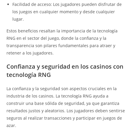
Facilidad de acceso: Los jugadores pueden disfrutar de
los juegos en cualquier momento y desde cualquier
lugar.
Estos beneficios resaltan la importancia de la tecnología
RNG en el sector del juego, donde la confianza y la
transparencia son pilares fundamentales para atraer y
retener a los jugadores.
Confianza y seguridad en los casinos con
tecnología RNG
La confianza y la seguridad son aspectos cruciales en la
industria de los casinos. La tecnología RNG ayuda a
construir una base sólida de seguridad, ya que garantiza
resultados justos y aleatorios. Los jugadores deben sentirse
seguros al realizar transacciones y participar en juegos de
azar.