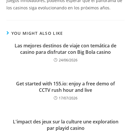
juegos innovadores, podemos esperar que el panorama de
los casinos siga evolucionando en los próximos años.
YOU MIGHT ALSO LIKE
Las mejores destinos de viaje con temática de
casino para disfrutar con Big Bola casino
24/06/2026
Get started with 155.io: enjoy a free demo of
CCTV rush hour and live
17/07/2026
L'impact des jeux sur la culture une exploration
par playid casino