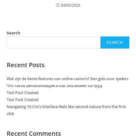
04/05/2026
Search
SEARCH
Recent Posts
Wat zijn de beste features van online casino’s? Een gids voor spelers
Что такое автоматизация и как она влияет на труд
Test Post Created
Test Post Created
Navigating 10 Cric’s interface feels like second nature from the first
click
Recent Comments