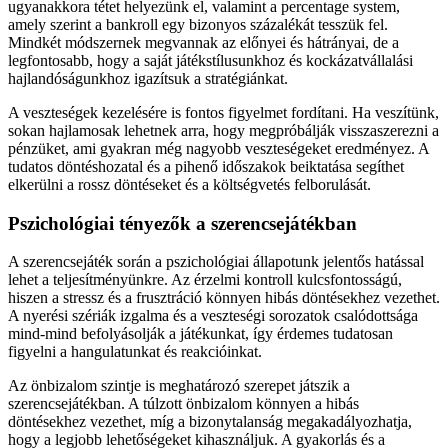
ugyanakkora tétet helyezünk el, valamint a percentage system,
amely szerint a bankroll egy bizonyos százalékát tesszük fel.
Mindkét módszernek megvannak az előnyei és hátrányai, de a
legfontosabb, hogy a saját játékstílusunkhoz és kockázatvállalási
hajlandóságunkhoz igazítsuk a stratégiánkat.
A veszteségek kezelésére is fontos figyelmet fordítani. Ha veszítünk,
sokan hajlamosak lehetnek arra, hogy megpróbálják visszaszerezni a
pénzüket, ami gyakran még nagyobb veszteségeket eredményez. A
tudatos döntéshozatal és a pihenő időszakok beiktatása segíthet
elkerülni a rossz döntéseket és a költségvetés felborulását.
Pszichológiai tényezők a szerencsejátékban
A szerencsejáték során a pszichológiai állapotunk jelentős hatással
lehet a teljesítményünkre. Az érzelmi kontroll kulcsfontosságú,
hiszen a stressz és a frusztráció könnyen hibás döntésekhez vezethet.
A nyerési szériák izgalma és a veszteségi sorozatok csalódottsága
mind-mind befolyásolják a játékunkat, így érdemes tudatosan
figyelni a hangulatunkat és reakcióinkat.
Az önbizalom szintje is meghatározó szerepet játszik a
szerencsejátékban. A túlzott önbizalom könnyen a hibás
döntésekhez vezethet, míg a bizonytalanság megakadályozhatja,
hogy a legjobb lehetőségeket kihasználjuk. A gyakorlás és a