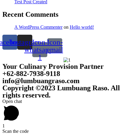
Test Post Created
Recent Comments
A WordPress Commenter
on
Hello world!
acebook
Instagram
Icon-
Icon-
whatsapp-
email
1
Your Culinary Provision Partner
+62-882-7938-9118
info@lumbuangraso.com
Copyright ©2023 Lumbuang Raso. All
rights reserved.
Open chat
1
Scan the code