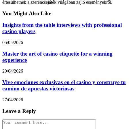
értesülhetnek a szerencsejáték világában zajló eseményekről.
You Might Also Like
Insights from the table interviews with professional
casino players
05/05/2026
Master the art of casino etiquette for a winning
experience
20/04/2026
Vive emociones exclusivas en el casino y construye tu
camino de apuestas victoriosas
27/04/2026
Leave a Reply
Comment