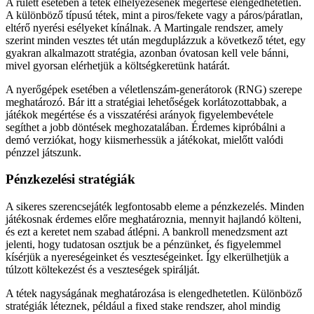
A rulett esetében a tétek elhelyezésének megértése elengedhetetlen.
A különböző típusú tétek, mint a piros/fekete vagy a páros/páratlan,
eltérő nyerési esélyeket kínálnak. A Martingale rendszer, amely
szerint minden vesztes tét után megduplázzuk a következő tétet, egy
gyakran alkalmazott stratégia, azonban óvatosan kell vele bánni,
mivel gyorsan elérhetjük a költségkeretünk határát.
A nyerőgépek esetében a véletlenszám-generátorok (RNG) szerepe
meghatározó. Bár itt a stratégiai lehetőségek korlátozottabbak, a
játékok megértése és a visszatérési arányok figyelembevétele
segíthet a jobb döntések meghozatalában. Érdemes kipróbálni a
demó verziókat, hogy kiismerhessük a játékokat, mielőtt valódi
pénzzel játszunk.
Pénzkezelési stratégiák
A sikeres szerencsejáték legfontosabb eleme a pénzkezelés. Minden
játékosnak érdemes előre meghatároznia, mennyit hajlandó költeni,
és ezt a keretet nem szabad átlépni. A bankroll menedzsment azt
jelenti, hogy tudatosan osztjuk be a pénzünket, és figyelemmel
kísérjük a nyereségeinket és veszteségeinket. Így elkerülhetjük a
túlzott költekezést és a veszteségek spirálját.
A tétek nagyságának meghatározása is elengedhetetlen. Különböző
stratégiák léteznek, például a fixed stake rendszer, ahol mindig