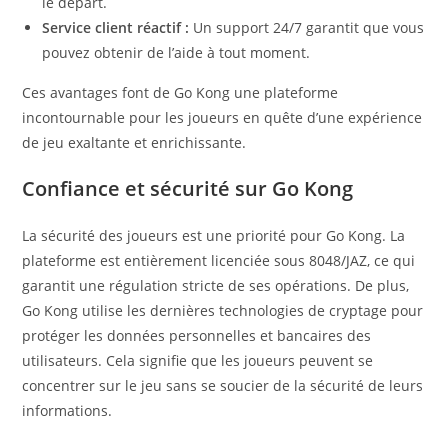
le départ.
Service client réactif :
Un support 24/7 garantit que vous
pouvez obtenir de l’aide à tout moment.
Ces avantages font de Go Kong une plateforme
incontournable pour les joueurs en quête d’une expérience
de jeu exaltante et enrichissante.
Confiance et sécurité sur Go Kong
La sécurité des joueurs est une priorité pour Go Kong. La
plateforme est entièrement licenciée sous 8048/JAZ, ce qui
garantit une régulation stricte de ses opérations. De plus,
Go Kong utilise les dernières technologies de cryptage pour
protéger les données personnelles et bancaires des
utilisateurs. Cela signifie que les joueurs peuvent se
concentrer sur le jeu sans se soucier de la sécurité de leurs
informations.