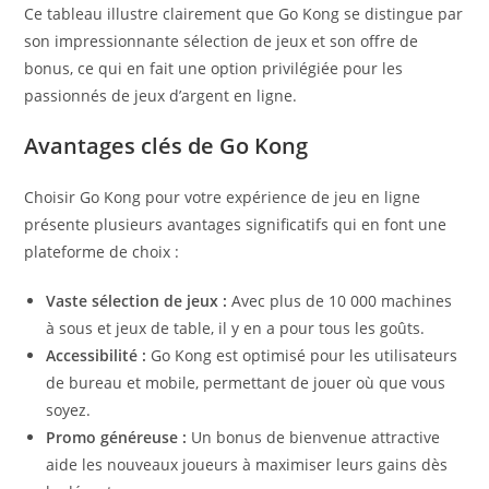
Ce tableau illustre clairement que Go Kong se distingue par
son impressionnante sélection de jeux et son offre de
bonus, ce qui en fait une option privilégiée pour les
passionnés de jeux d’argent en ligne.
Avantages clés de Go Kong
Choisir Go Kong pour votre expérience de jeu en ligne
présente plusieurs avantages significatifs qui en font une
plateforme de choix :
Vaste sélection de jeux :
Avec plus de 10 000 machines
à sous et jeux de table, il y en a pour tous les goûts.
Accessibilité :
Go Kong est optimisé pour les utilisateurs
de bureau et mobile, permettant de jouer où que vous
soyez.
Promo généreuse :
Un bonus de bienvenue attractive
aide les nouveaux joueurs à maximiser leurs gains dès