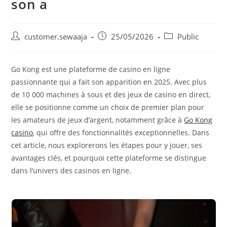
son a
customer.sewaaja
25/05/2026
Public
Go Kong est une plateforme de casino en ligne
passionnante qui a fait son apparition en 2025. Avec plus
de 10 000 machines à sous et des jeux de casino en direct,
elle se positionne comme un choix de premier plan pour
les amateurs de jeux d’argent, notamment grâce à
Go Kong
casino
, qui offre des fonctionnalités exceptionnelles. Dans
cet article, nous explorerons les étapes pour y jouer, ses
avantages clés, et pourquoi cette plateforme se distingue
dans l’univers des casinos en ligne.