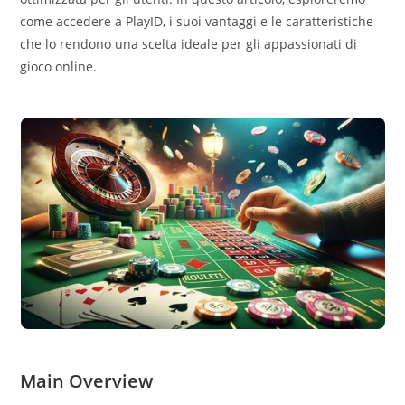
come accedere a PlayID, i suoi vantaggi e le caratteristiche
che lo rendono una scelta ideale per gli appassionati di
gioco online.
Main Overview