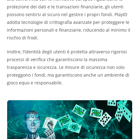
protezione dei dati e le transazioni finanziarie, gli utenti
possono sentirsi al sicuro nel gestire i propri fondi. PlayID
adotta tecnologie di crittografia avanzate per proteggere le
informazioni personali e finanziarie, riducendo al minimo il
rischio di frodi.
Inoltre, l’identità degli utenti è protetta attraverso rigorosi
processi di verifica che garantiscono la massima
trasparenza e sicurezza. Le misure di sicurezza non solo
proteggono i fondi, ma garantiscono anche un ambiente di
gioco equo e responsabile.