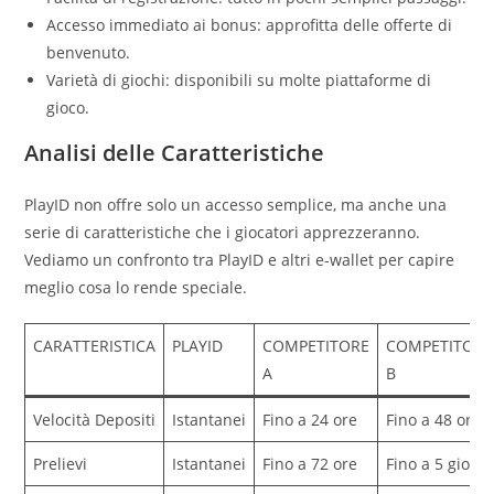
Accesso immediato ai bonus: approfitta delle offerte di
benvenuto.
Varietà di giochi: disponibili su molte piattaforme di
gioco.
Analisi delle Caratteristiche
PlayID non offre solo un accesso semplice, ma anche una
serie di caratteristiche che i giocatori apprezzeranno.
Vediamo un confronto tra PlayID e altri e-wallet per capire
meglio cosa lo rende speciale.
CARATTERISTICA
PLAYID
COMPETITORE
COMPETITORE
A
B
Velocità Depositi
Istantanei
Fino a 24 ore
Fino a 48 ore
Prelievi
Istantanei
Fino a 72 ore
Fino a 5 giorni