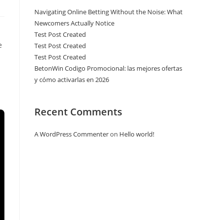
Navigating Online Betting Without the Noise: What
Newcomers Actually Notice
Test Post Created
e
Test Post Created
Test Post Created
BetonWin Codigo Promocional: las mejores ofertas
y cómo activarlas en 2026
Recent Comments
A WordPress Commenter
on
Hello world!