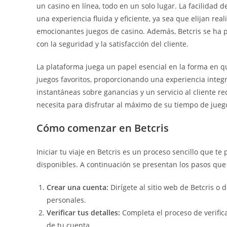
un casino en línea, todo en un solo lugar. La facilidad 
una experiencia fluida y eficiente, ya sea que elijan rea
emocionantes juegos de casino. Además, Betcris se ha
con la seguridad y la satisfacción del cliente.
La plataforma juega un papel esencial en la forma en qu
juegos favoritos, proporcionando una experiencia integr
instantáneas sobre ganancias y un servicio al cliente re
necesita para disfrutar al máximo de su tiempo de jueg
Cómo comenzar en Betcris
Iniciar tu viaje en Betcris es un proceso sencillo que te
disponibles. A continuación se presentan los pasos que
Crear una cuenta:
Dirígete al sitio web de Betcris o 
personales.
Verificar tus detalles:
Completa el proceso de verific
de tu cuenta.