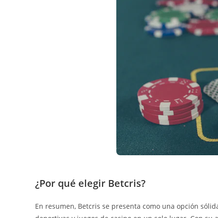
¿Por qué elegir Betcris?
En resumen, Betcris se presenta como una opción sóli