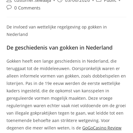
customer.sewaaja
03/06/2026
Public
0 Comments
De invloed van wettelijke regelgeving op gokken in
Nederland
De geschiedenis van gokken in Nederland
Gokken heeft een lange geschiedenis in Nederland, die
teruggaat tot de middeleeuwen. Oorspronkelijk waren er
alleen informele vormen van gokken, zoals dobbelspelen en
loterijen. Pas in de 19e eeuw werden de eerste wettelijke
kaders ingesteld, die de opkomst van kansspelen in
gereguleerde vormen mogelijk maakten. Deze vroege
reguleringen waren echter vaak niet voldoende om de groei
van illegale gokpraktijken tegen te gaan, wat leidde tot een
toenemende behoefte aan striktere wetgeving. Voor
degenen die meer willen weten, is de
GoGoCasino Review