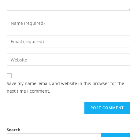
Save my name, email, and website in this browser for the
next time I comment.
Search