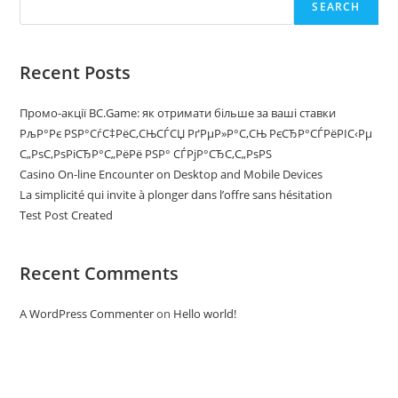
SEARCH
Recent Posts
Промо-акції BC.Game: як отримати більше за ваші ставки
РљР°Рє РЅР°СѓС‡РёС‚СЊСЃСЏ РґРµР»Р°С‚СЊ РєСЂР°СЃРёРІС‹Рµ
С„РѕС‚РѕРіСЂР°С„РёРё РЅР° СЃРјР°СЂС‚С„РѕРЅ
Casino On-line Encounter on Desktop and Mobile Devices
La simplicité qui invite à plonger dans l’offre sans hésitation
Test Post Created
Recent Comments
A WordPress Commenter
on
Hello world!