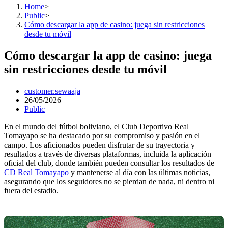
Home
>
Public
>
Cómo descargar la app de casino: juega sin restricciones
desde tu móvil
Cómo descargar la app de casino: juega
sin restricciones desde tu móvil
Post
customer.sewaaja
author:
Post
26/05/2026
published:
Post
Public
category:
En el mundo del fútbol boliviano, el Club Deportivo Real
Tomayapo se ha destacado por su compromiso y pasión en el
campo. Los aficionados pueden disfrutar de su trayectoria y
resultados a través de diversas plataformas, incluida la aplicación
oficial del club, donde también pueden consultar los resultados de
CD Real Tomayapo
y mantenerse al día con las últimas noticias,
asegurando que los seguidores no se pierdan de nada, ni dentro ni
fuera del estadio.