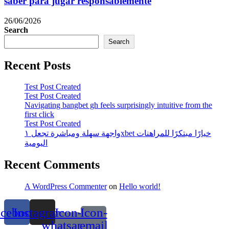
saber para jugar responsablemente
26/06/2026
Search
Search
Recent Posts
Test Post Created
Test Post Created
Navigating bangbet gh feels surprisingly intuitive from the
first click
Test Post Created
واجهة سهلة ومباشرة تجعل ١xbet خيارًا مبتكرًا للمراهنات
اليومية
Recent Comments
A WordPress Commenter
on
Hello world!
acebook
Instagram
Icon-
Icon-
whatsapp-
email