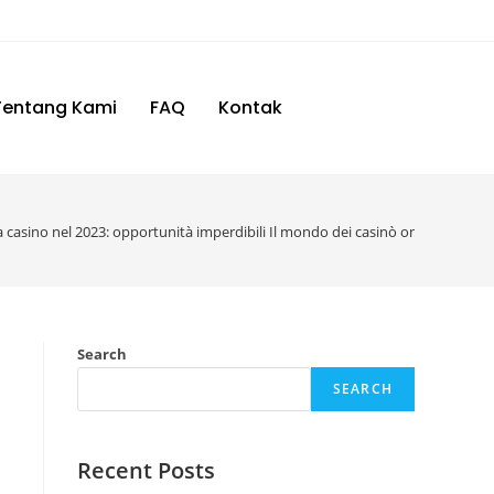
Tentang Kami
FAQ
Kontak
a casino nel 2023: opportunità imperdibili Il mondo dei casinò online ha sub
Search
SEARCH
Recent Posts