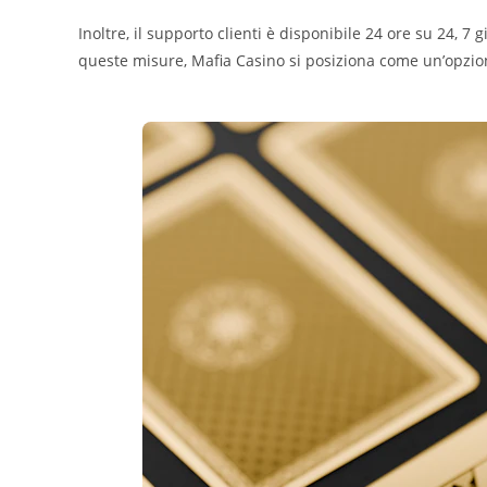
Inoltre, il supporto clienti è disponibile 24 ore su 24, 7 
queste misure, Mafia Casino si posiziona come un’opzio