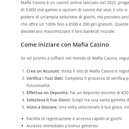
Mafia Casino è un casinò online lanciato nel 2025, proge
di 3.000 slot games e opzioni di casinò dal vivo, il sito s
godere di un’ampia selezione di giochi, ma possono anc
che offre un 100% fino a €500 e 200 giri gratuiti. Queste
desiderano massimizzare il loro bankroll iniziale.
Come iniziare con Mafia Casino
Se sei pronto a tuffarti nel mondo di Mafia Casino, segui
Crea un Account:
Visita il sito di Mafia Casino e reg
Verifica i Tuoi Dati:
Completa il processo di verifica p
funzionalità.
Effettua un Deposito:
Fai un deposito minimo di €20 p
Seleziona il Tuo Gioco:
Scegli tra una vasta gamma di 
Inizia a Giocare:
Una volta selezionato il tuo gioco, iniz
Facilità di registrazione e accesso rapido ai giochi
Accesso immediato a bonus generosi