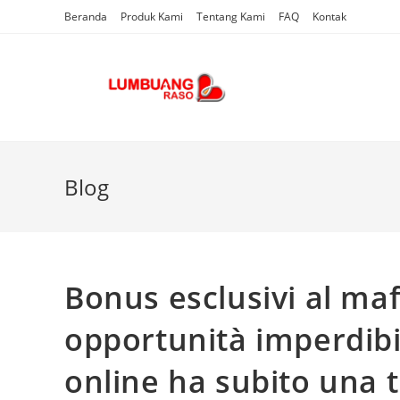
Beranda
Produk Kami
Tentang Kami
FAQ
Kontak
Blog
Bonus esclusivi al maf
opportunità imperdibi
online ha subito una 