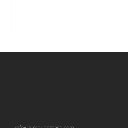
info@lumbuangraso.com