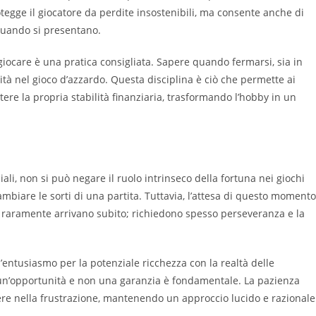
tegge il giocatore da perdite insostenibili, ma consente anche di
 quando si presentano.
 a giocare è una pratica consigliata. Sapere quando fermarsi, sia in
tà nel gioco d’azzardo. Questa disciplina è ciò che permette ai
ere la propria stabilità finanziaria, trasformando l’hobby in un
ali, non si può negare il ruolo intrinseco della fortuna nei giochi
mbiare le sorti di una partita. Tuttavia, l’attesa di questo momento
e raramente arrivano subito; richiedono spesso perseveranza e la
l’entusiasmo per la potenziale ricchezza con la realtà delle
 un’opportunità e non una garanzia è fondamentale. La pazienza
ere nella frustrazione, mantenendo un approccio lucido e razionale