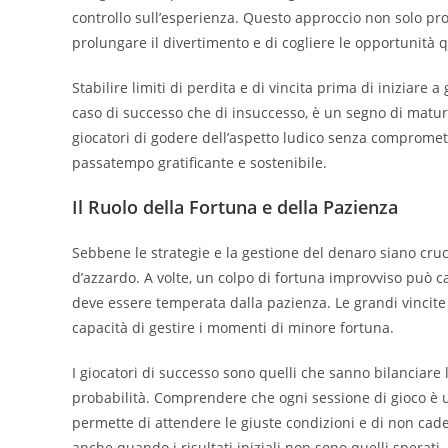
controllo sull’esperienza. Questo approccio non solo pro
prolungare il divertimento e di cogliere le opportunità
Stabilire limiti di perdita e di vincita prima di iniziare
caso di successo che di insuccesso, è un segno di maturi
giocatori di godere dell’aspetto ludico senza compromett
passatempo gratificante e sostenibile.
Il Ruolo della Fortuna e della Pazienza
Sebbene le strategie e la gestione del denaro siano cruci
d’azzardo. A volte, un colpo di fortuna improvviso può ca
deve essere temperata dalla pazienza. Le grandi vincit
capacità di gestire i momenti di minore fortuna.
I giocatori di successo sono quelli che sanno bilanciare 
probabilità. Comprendere che ogni sessione di gioco è
permette di attendere le giuste condizioni e di non cad
anche quando i risultati iniziali non sono quelli sperati.