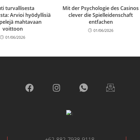
ti turvallisesta
Mit der Psychologie des Casinos
sta: Arvioi hyödyllisiä
clever die Spielleidenschaft
pelejä mahtavaan
entfachen
voittoon
01/06/2026
01/06/2026
+62-882-7938-9118