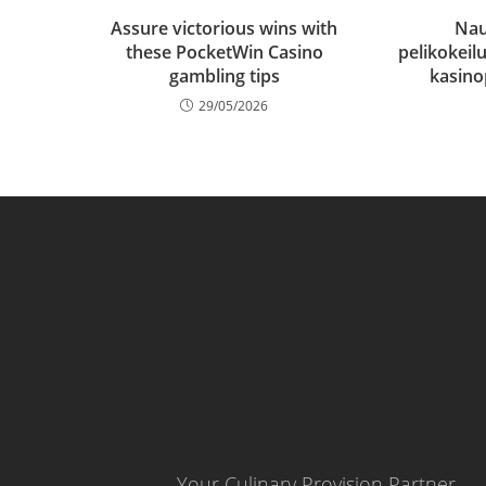
Assure victorious wins with
Nau
these PocketWin Casino
pelikokeilu
gambling tips
kasino
29/05/2026
Your Culinary Provision Partner