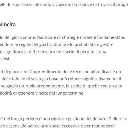
velli di esperienza, offrendo a ciascuno la chance di trovare il propr
Vincita
del gioco online, l’adozione di strategie mirate è fondamentale.
rendere le regole dei giochi, studiare le probabilità e gestire
significare la differenza tra una serie di perdite e una
ziosi.
i di gioco e nell’apprendimento delle tecniche più efficaci è un
delle tabelle di strategia base può ridurre significativamente il
na giochi un ruolo predominante, la scelta di quelle con un alto
ibilità di ottenere vincite nel lungo termine.
ra” nel lungo periodo è una rigorosa gestione del denaro. Definire 
so è essenziale per evitare spese eccessive e per mantenere il