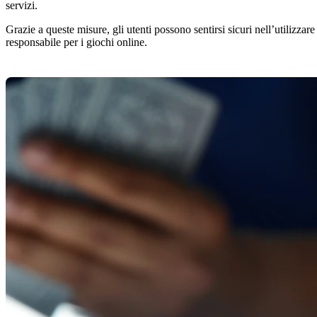
servizi.
Grazie a queste misure, gli utenti possono sentirsi sicuri nell’utilizza
responsabile per i giochi online.