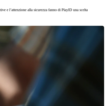
ative e l’attenzione alla sicurezza fanno di PlayID una scelta