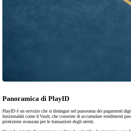
Panoramica di PlayID
PlayID è un servizio che si distingue nel panorama dei pagamenti digital
funzionalità come il Vault, che consente di accumulare rendimenti pas
protezione avanzata per le transazioni degli utenti.