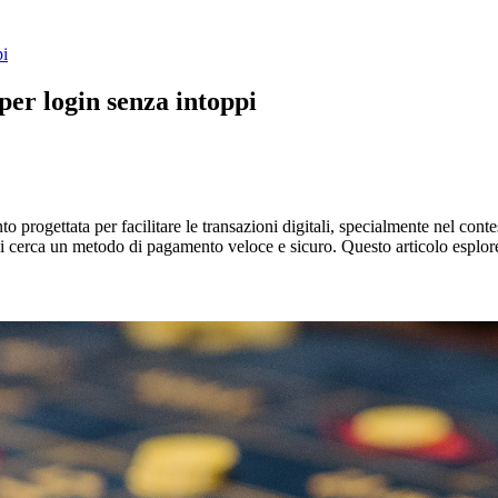
pi
 per login senza intoppi
progettata per facilitare le transazioni digitali, specialmente nel conte
hi cerca un metodo di pagamento veloce e sicuro. Questo articolo esplor