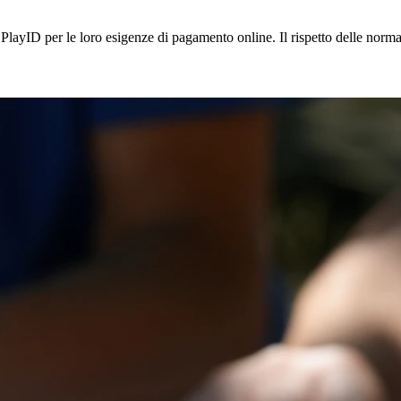
re PlayID per le loro esigenze di pagamento online. Il rispetto delle norm