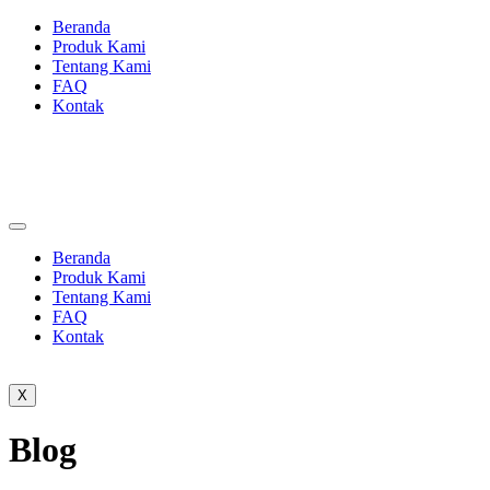
Skip
Beranda
to
Produk Kami
content
Tentang Kami
FAQ
Kontak
Beranda
Produk Kami
Tentang Kami
FAQ
Kontak
X
Blog