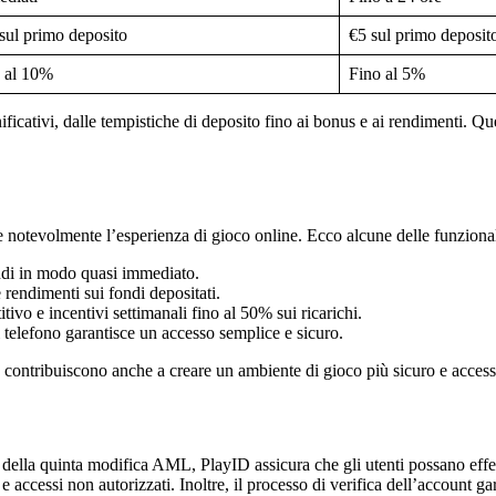
sul primo deposito
€5 sul primo deposit
 al 10%
Fino al 5%
ficativi, dalle tempistiche di deposito fino ai bonus e ai rendimenti. Q
otevolmente l’esperienza di gioco online. Ecco alcune delle funzionali
ondi in modo quasi immediato.
rendimenti sui fondi depositati.
vo e incentivi settimanali fino al 50% sui ricarichi.
 telefono garantisce un accesso semplice e sicuro.
a contribuiscono anche a creare un ambiente di gioco più sicuro e accessi
della quinta modifica AML, PlayID assicura che gli utenti possano effet
e accessi non autorizzati. Inoltre, il processo di verifica dell’account ga