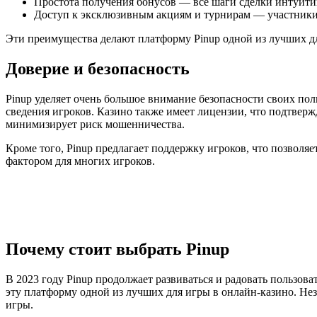
Простота получения бонусов — все шаги сделки интуити
Доступ к эксклюзивным акциям и турнирам — участники
Эти преимущества делают платформу Pinup одной из лучших дл
Доверие и безопасность
Pinup уделяет очень большое внимание безопасности своих п
сведения игроков. Казино также имеет лицензии, что подтвер
минимизирует риск мошенничества.
Кроме того, Pinup предлагает поддержку игроков, что позвол
фактором для многих игроков.
Почему стоит выбрать Pinup
В 2023 году Pinup продолжает развиваться и радовать пользо
эту платформу одной из лучших для игры в онлайн-казино. Не
игры.