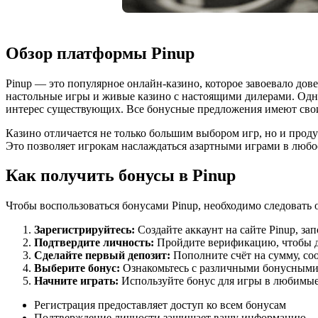
Обзор платформы Pinup
Pinup — это популярное онлайн-казино, которое завоевало до
настольные игры и живые казино с настоящими дилерами. Одной
интерес существующих. Все бонусные предложения имеют свои у
Казино отличается не только большим выбором игр, но и прод
Это позволяет игрокам наслаждаться азартными играми в любое
Как получить бонусы в Pinup
Чтобы воспользоваться бонусами Pinup, необходимо следовать 
Зарегистрируйтесь:
Создайте аккаунт на сайте Pinup, 
Подтвердите личность:
Пройдите верификацию, чтобы док
Сделайте первый депозит:
Пополните счёт на сумму, со
Выберите бонус:
Ознакомьтесь с различными бонусными
Начните играть:
Используйте бонус для игры в любимые
Регистрация предоставляет доступ ко всем бонусам
Подтверждение личности защищает вашу информацию