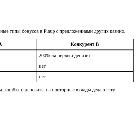
чные типы бонусов в Pinup с предложениями других казино.
A
Конкурент B
200% на первый депозит
нет
нет
ы, кэшбэк и депозиты на повторные вклады делают эту