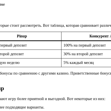
мме
орые стоит рассмотреть. Вот таблица, которая сравнивает разли
Pinup
Конкурент 
первый депозит
100% на первый депозит
торой депозит
30% на второй депозит
дую неделю
5% каждый месяц
 бонусы по сравнению с другими казино. Приветственные бонус
up
ают игру более приятной и выгодной. Вот некоторые из них:
ее подходящие варианты.