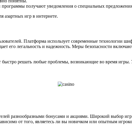
вно понятны.
 программы получают уведомления о специальных предложения
я азартных игр в интернете.
ользователей. Платформа использует современные технологии ш
ждает его легальность и надежность. Меры безопасности включа
яет быстро решать любые проблемы, возникающие во время игры.
вателей разнообразными бонусами и акциями. Широкий выбор иг
зависимо от того, являетесь ли вы новичком или опытным игрок