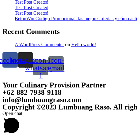
Test Post Created
Test Post Created
Test Post Created
BetonWin Codigo Promocional: las mejores ofertas y cómo acti
Recent Comments
A WordPress Commenter
on
Hello world!
acebook
Instagram
Icon-
Icon-
whatsapp-
email
1
Your Culinary Provision Partner
+62-882-7938-9118
info@lumbuangraso.com
Copyright ©2023 Lumbuang Raso. All right
Open chat