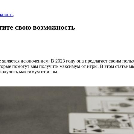
ожность
устите свою возможность
е является исключением. В 2023 году она предлагает своим поль
оторые помогут вам получить максимум от игры. В этом статье 
получить максимум от игры.