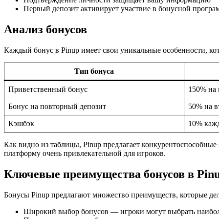
Первый депозит активирует участвие в бонусной програ
Анализ бонусов
Каждый бонус в Pinup имеет свои уникальные особенности, кот
Тип бонуса
Приветственный бонус
150% на 
Бонус на повторный депозит
50% на в
Кэшбэк
10% каж
Как видно из таблицы, Pinup предлагает конкурентоспособные
платформу очень привлекательной для игроков.
Ключевые преимущества бонусов в Pin
Бонусы Pinup предлагают множество преимуществ, которые дел
Широкий выбор бонусов — игроки могут выбрать наибол