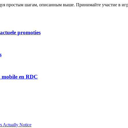
ледуя простым шагам, описанным выше. Принимайте участие в иг
actuele promoties
s
no mobile en RDC
s Actually Notice