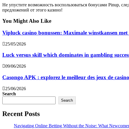
Не упустите возможность воспользоваться бонусами Pinup, с
предложений от этого казино!
You Might Also Like
Vipluck casino bonussen: Maximale winstkansen met 
25/05/2026
Luck versus skill which dominates in gambling succes
09/06/2026
Casongo APK : explorez le meilleur des jeux de casi
25/06/2026
Search
Search
Recent Posts
Navigating Online Betting Without the Noise: What Newcomer