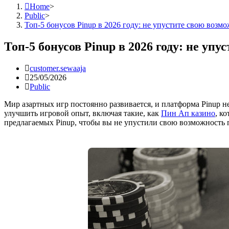
Home
>
Public
>
Топ-5 бонусов Pinup в 2026 году: не упустите свою возм
Топ-5 бонусов Pinup в 2026 году: не уп
Post
customer.sewaaja
author:
Post
25/05/2026
published:
Post
Public
category:
Мир азартных игр постоянно развивается, и платформа Pinup н
улучшить игровой опыт, включая такие, как
Пин Ап казино
, к
предлагаемых Pinup, чтобы вы не упустили свою возможность 